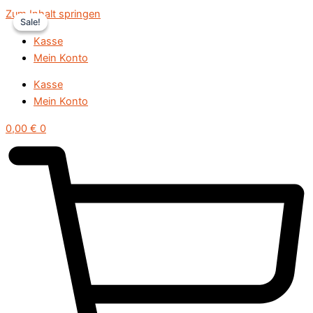
Zum Inhalt springen
Sale!
Sale!
Kasse
Mein Konto
Kasse
Mein Konto
0,00
€
0