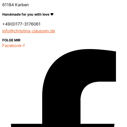
61184 Karben
Handmade for you with love ❤️
+49(0)177-3176061
info@christina-claussen.de
FOLGE MIR
Facebook-f