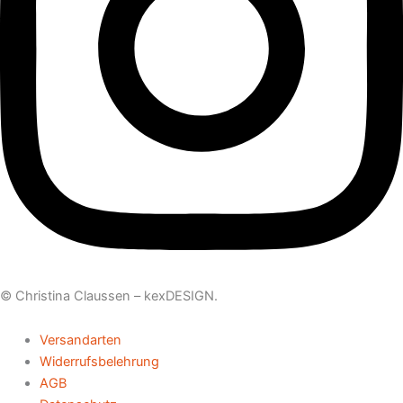
© Christina Claussen –
kexDESIGN
.
Versandarten
Widerrufsbelehrung
AGB