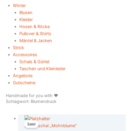
Winter
Blusen
Kleider
Hosen & Röcke
Pullover & Shirts
Mäntel & Jacken
Strick
Accessoires
Schals & Gürtel
Taschen und Kleinleder
Angebote
Gutscheine
Handmade for you with ♥️
Schlagwort: Blumendruck
Ursprünglicher
Aktueller
Sale!
Preis
Preis
Seidenschal „Mohnblume“