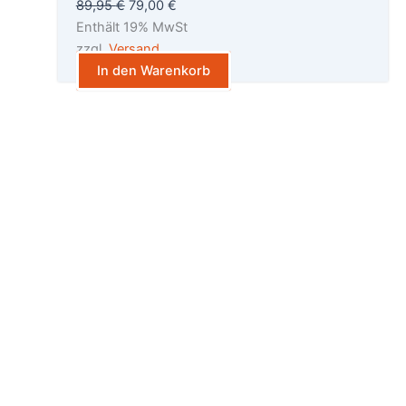
war:
ist:
89,95
€
79,00
€
89,95 €
79,00 €.
Enthält 19% MwSt
zzgl.
Versand
In den Warenkorb