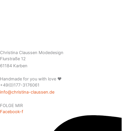
Christina Claussen Modedesign
Flurstraße 12
61184 Karben
Handmade for you with love ❤️
+49(0)177-3176061
info@christina-claussen.de
FOLGE MIR
Facebook-f