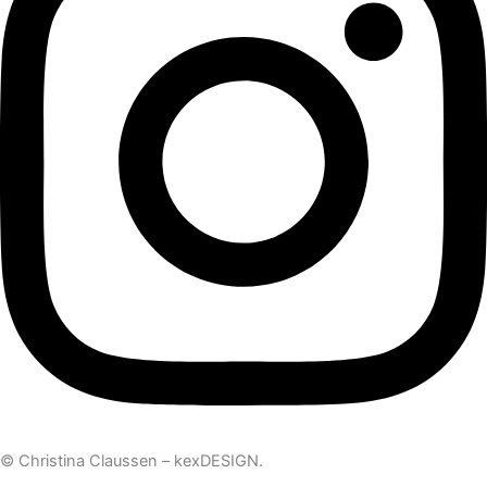
© Christina Claussen –
kexDESIGN
.