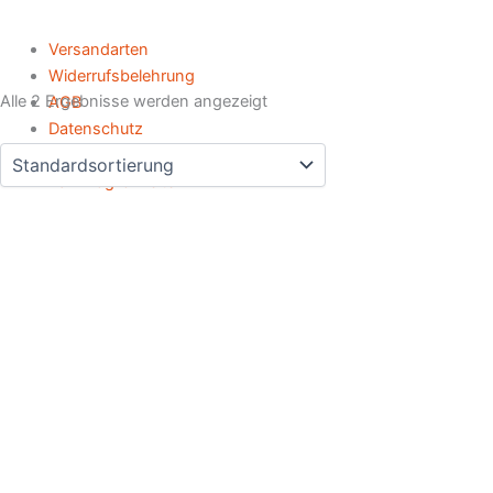
Versandarten
Widerrufsbelehrung
Alle 2 Ergebnisse werden angezeigt
AGB
Datenschutz
Impressum
Zahlmöglichkeiten
CC-Lieblingsmodelle anprobieren, auswählen, direkt
mitnehmen oder auf Maß bestellen.
Vereinbare Deinen Wunschtermin im Christina Claussen Atelier &
Showroom Flurstraße 12, 61184 Karben.