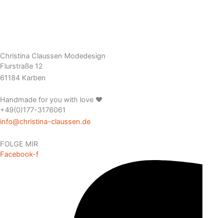
Christina Claussen Modedesign
Flurstraße 12
61184 Karben
Handmade for you with love ❤️
+49(0)177-3176061
info@christina-claussen.de
FOLGE MIR
Facebook-f