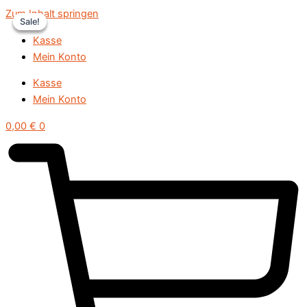
Zum Inhalt springen
Sale!
Sale!
Sale!
Kasse
Mein Konto
Kasse
Mein Konto
0,00
€
0