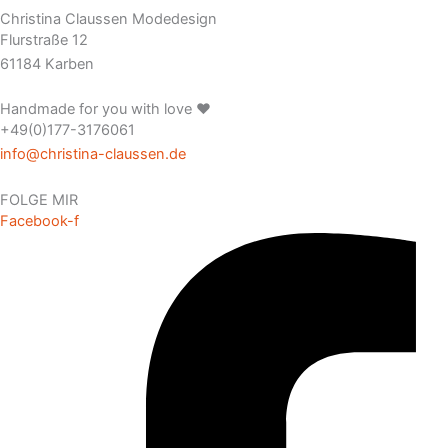
Christina Claussen Modedesign
Flurstraße 12
61184 Karben
Handmade for you with love ❤️
+49(0)177-3176061
info@christina-claussen.de
FOLGE MIR
Facebook-f