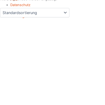
Datenschutz
Impressum
Zahlmöglichkeiten
CC-Lieblingsmodelle anprobieren, auswählen, direkt
mitnehmen oder auf Maß bestellen.
Vereinbare Deinen Wunschtermin im Christina Claussen Atelier &
Showroom Flurstraße 12, 61184 Karben.
Name
E-Mail