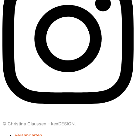
© Christina Claussen –
kexDESIGN
.
Versandarten