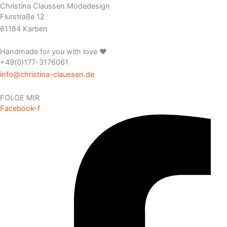
Christina Claussen Modedesign
Flurstraße 12
61184 Karben
Handmade for you with love ❤️
+49(0)177-3176061
info@christina-claussen.de
FOLGE MIR
Facebook-f