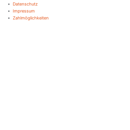
Datenschutz
Impressum
Zahlmöglichkeiten
CC-Lieblingsmodelle anprobieren, auswählen, direkt
mitnehmen oder auf Maß bestellen.
Vereinbare Deinen Wunschtermin im Christina Claussen Atelier &
Showroom Flurstraße 12, 61184 Karben.
Name
E-Mail