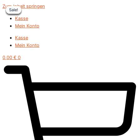
Zum Inhalt springen
Sale!
Sale!
Sale!
Sale!
Sale!
Sale!
Kasse
Mein Konto
Kasse
Mein Konto
0,00
€
0