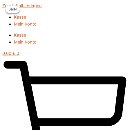
Zum Inhalt springen
Sale!
Sale!
Sale!
Kasse
Mein Konto
Kasse
Mein Konto
0,00
€
0